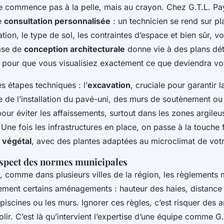
e commence pas à la pelle, mais au crayon. Chez G.T.L. Pay
e
consultation personnalisée
: un technicien se rend sur p
ation, le type de sol, les contraintes d’espace et bien sûr, v
ase de
conception architecturale
donne vie à des plans déta
, pour que vous visualisiez exactement ce que deviendra vo
es étapes techniques : l’
excavation
, cruciale pour garantir l
ie de l’installation du pavé-uni, des murs de soutènement ou
our éviter les affaissements, surtout dans les zones argile
 Une fois les infrastructures en place, on passe à la touche f
 végétal
, avec des plantes adaptées au microclimat de votr
respect des normes municipales
, comme dans plusieurs villes de la région, les règlements
tement certains aménagements : hauteur des haies, distance 
piscines ou les murs. Ignorer ces règles, c’est risquer des
lir. C’est là qu’intervient l’expertise d’une équipe comme G