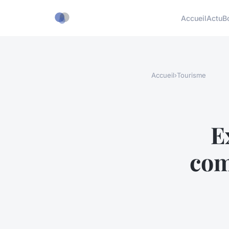
Accueil
Actu
B
Accueil
›
Tourisme
E
com