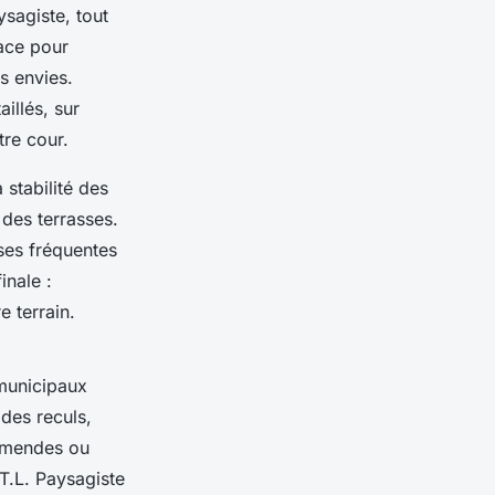
sagiste, tout
lace pour
os envies.
illés, sur
tre cour.
a stabilité des
 des terrasses.
uses fréquentes
inale :
e terrain.
 municipaux
des reculs,
 amendes ou
.T.L. Paysagiste