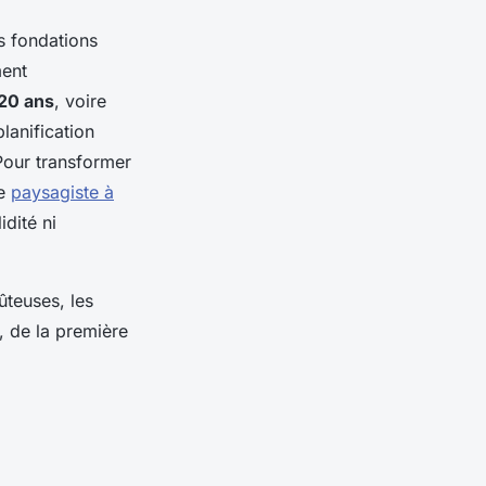
es fondations
ment
 20 ans
, voire
lanification
Pour transformer
ce
paysagiste à
dité ni
ûteuses, les
, de la première