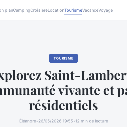
on plan
Camping
Croisiere
Location
Tourisme
Vacance
Voyage
TOURISME
xplorez Saint-Lambert
munauté vivante et p
résidentiels
Éléanore
•
26/05/2026 19:55
•
12 min de lecture