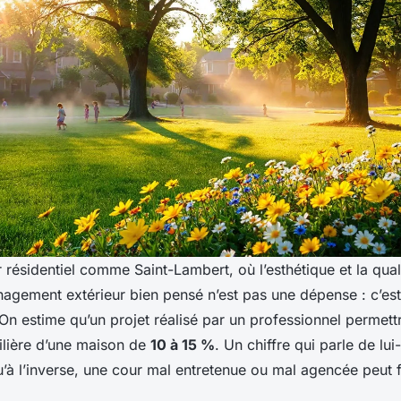
 résidentiel comme Saint-Lambert, où l’esthétique et la qual
nagement extérieur bien pensé n’est pas une dépense : c’est
On estime qu’un projet réalisé par un professionnel permett
ilière d’une maison de
10 à 15 %
. Un chiffre qui parle de lu
’à l’inverse, une cour mal entretenue ou mal agencée peut f