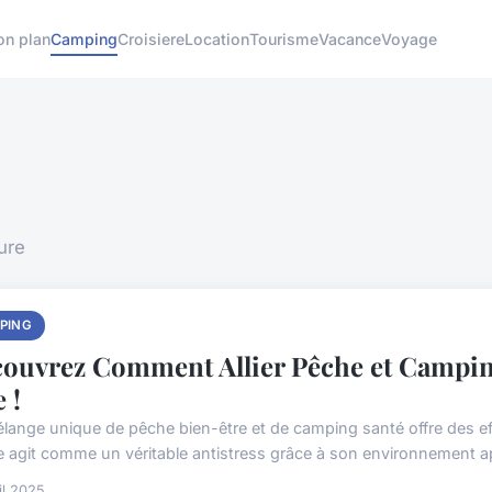
on plan
Camping
Croisiere
Location
Tourisme
Vacance
Voyage
ure
PING
ouvrez Comment Allier Pêche et Campin
 !
lange unique de pêche bien-être et de camping santé offre des effet
e agit comme un véritable antistress grâce à son environnement apa
il 2025