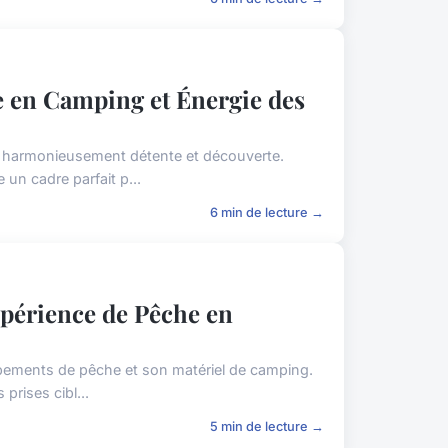
e en Camping et Énergie des
 harmonieusement détente et découverte.
 un cadre parfait p...
6 min de lecture →
xpérience de Pêche en
uipements de pêche et son matériel de camping.
prises cibl...
5 min de lecture →