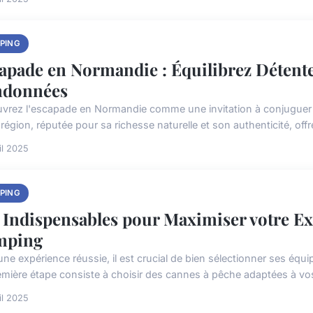
PING
apade en Normandie : Équilibrez Détent
ndonnées
vrez l'escapade en Normandie comme une invitation à conjuguer
région, réputée pour sa richesse naturelle et son authenticité, offre
il 2025
PING
 Indispensables pour Maximiser votre E
mping
une expérience réussie, il est crucial de bien sélectionner ses éq
emière étape consiste à choisir des cannes à pêche adaptées à vos 
il 2025