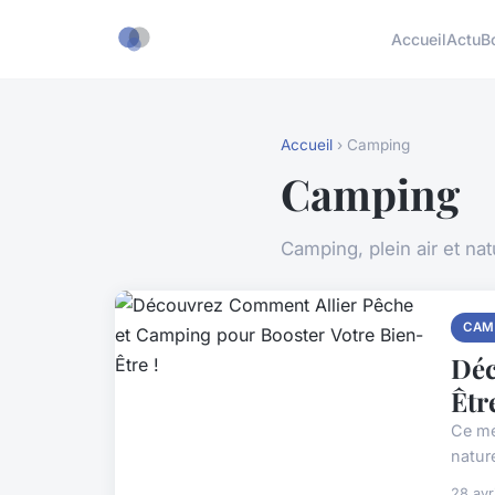
Accueil
Actu
B
Accueil
› Camping
Camping
Camping, plein air et nat
CAM
Déc
Être
Ce mé
natur
28 avr