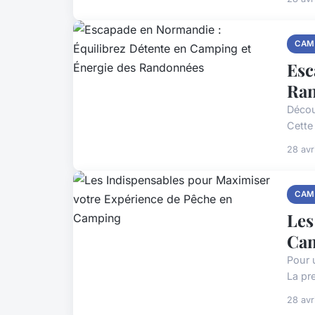
CAM
Esc
Ra
Décou
Cette 
28 avr
CAM
Les
Ca
Pour 
La pr
28 avr