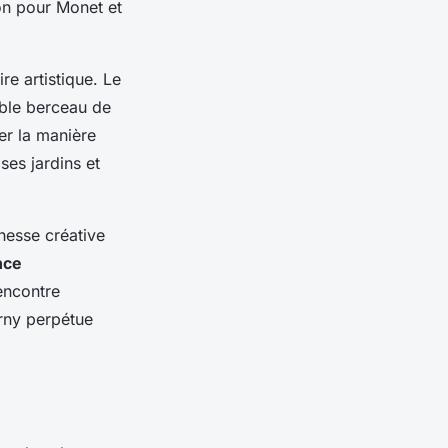
on pour Monet et
re artistique. Le
able berceau de
er la manière
ses jardins et
chesse créative
nce
encontre
erny perpétue