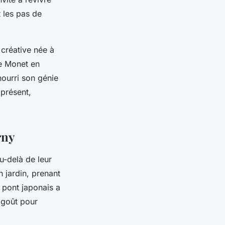
t les pas de
é créative née à
de Monet en
nourri son génie
 présent,
rny
u-delà de leur
 jardin, prenant
 pont japonais a
 goût pour