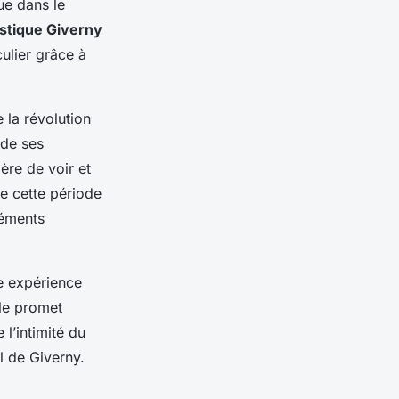
ue dans le
istique Giverny
culier grâce à
 la révolution
 de ses
ère de voir et
de cette période
léments
ne expérience
lle promet
 l’intimité du
l de Giverny.