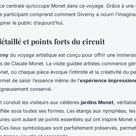
lace centrale qu’occupe Monet dans ce voyage. Grâce à une 
ue participant comprend comment Giverny a nourri l’imaginai
pirer le public d’aujourd’hui.
étaillé et points forts du circuit
erny
du voyage artistique est conçu pour offrir une immers
rs de Claude Monet. La visite guidée artistes commence gé
et, où chaque pièce évoque l’intimité et la créativité du pe
rmet de saisir l’essence même de l’
expérience impression
oigneusement conservé.
uit conduit les visiteurs aux célèbres
jardins Monet
, véritabl
ifiée sous toutes ses formes. Les étangs aux nymphéas, les
euries sont autant de points essentiels qui ont inspiré Monet 
Ces lieux symboliques sont parfaitement préservés, permet