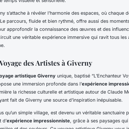
 temps visuelle et sensorielle.
erny s’attache à révéler l’harmonie des espaces, où chaque dé
 Le parcours, fluide et bien rythmé, offre aussi des moment
our approfondir la connaissance des œuvres et des influence
circuit une véritable expérience immersive qui ravit tous le
me.
Voyage des Artistes à Giverny
oyage artistique Giverny
unique, baptisé “L’Enchanteur V
propose une immersion profonde dans l’
expérience impressi
umière la richesse culturelle et artistique autour de Claude M
nt fait de Giverny une source d’inspiration inépuisable.
us qu’un simple village, est devenu un véritable sanctuaire p
t d’
expérience impressionniste
, grâce à ses paysages qui
umière et des couleurs. Ce voyage artistique Giverny vous in