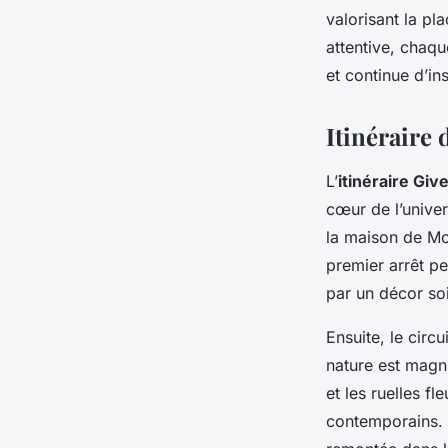
valorisant la p
attentive, chaq
et continue d’ins
Itinéraire d
L’
itinéraire Giv
cœur de l’unive
la maison de Mon
premier arrêt pe
par un décor s
Ensuite, le circ
nature est magn
et les ruelles fl
contemporains. 