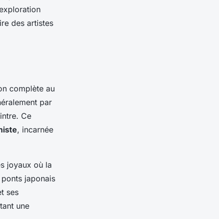
exploration
re des artistes
ion complète au
néralement par
intre. Ce
niste
, incarnée
es joyaux où la
 ponts japonais
et ses
tant une