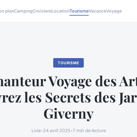
on plan
Camping
Croisiere
Location
Tourisme
Vacance
Voyage
TOURISME
anteur Voyage des Art
ez les Secrets des Ja
Giverny
Livia
•
24 avril 2025
•
7 min de lecture