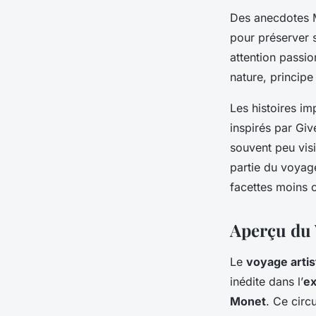
Des anecdotes M
pour préserver 
attention passio
nature, principe
Les histoires im
inspirés par Giv
souvent peu visi
partie du voyage
facettes moins 
Aperçu du 
Le
voyage artis
inédite dans l’
ex
Monet
. Ce circ