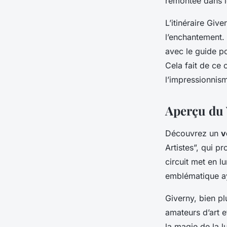
remontée dans le
L’itinéraire Giv
l’enchantement.
avec le guide p
Cela fait de ce 
l’impressionnis
Aperçu du 
Découvrez un
v
Artistes”, qui 
circuit met en l
emblématique aya
Giverny, bien pl
amateurs d’art e
la magie de la l