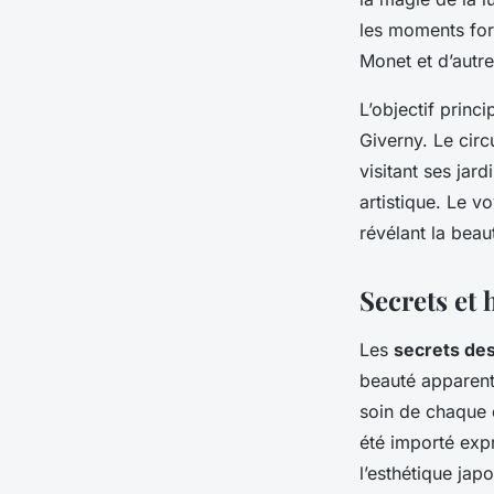
les moments fort
Monet et d’autres
L’objectif princi
Giverny. Le cir
visitant ses jar
artistique. Le v
révélant la beau
Secrets et
Les
secrets des
beauté apparent
soin de chaque d
été importé exp
l’esthétique jap