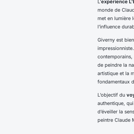
L’
expérience L’
monde de Claud
met en lumière le
l’influence dura
Giverny est bien
impressionniste.
contemporains, 
de peindre la na
artistique et la
fondamentaux de
L’objectif du
voy
authentique, qui
d’éveiller la sen
peintre Claude M