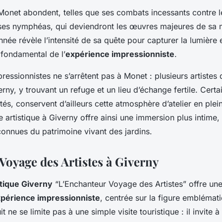
onet abondent, telles que ses combats incessants contre l
ses nymphéas, qui deviendront les œuvres majeures de sa m
nnée révèle l’intensité de sa quête pour capturer la lumière et
 fondamental de l’
expérience impressionniste
.
pressionnistes ne s’arrêtent pas à Monet : plusieurs artistes
erny, y trouvant un refuge et un lieu d’échange fertile. Certai
tés, conservent d’ailleurs cette atmosphère d’atelier en plein
 artistique à Giverny offre ainsi une immersion plus intime,
connues du patrimoine vivant des jardins.
Voyage des Artistes à Giverny
tique Giverny
“L’Enchanteur Voyage des Artistes” offre un
périence impressionniste
, centrée sur la figure embléma
uit ne se limite pas à une simple visite touristique : il invite