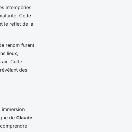
es intempéries
aturité. Cette
 le reflet de la
 de renom furent
ns lieux,
 air. Cette
 révélant des
e immersion
tique de
Claude
 à comprendre