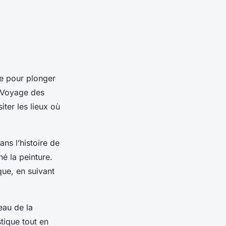
e pour plonger
 Voyage des
iter les lieux où
ns l’histoire de
né la peinture.
que, en suivant
eau de la
stique tout en