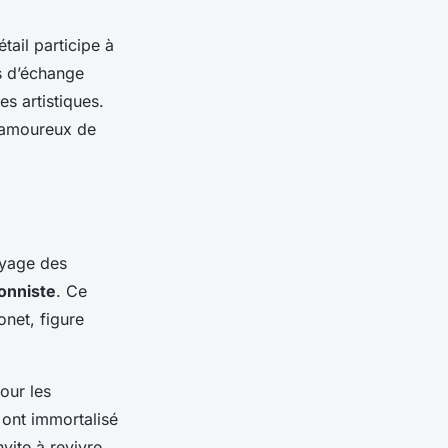
tail participe à
s d’échange
s artistiques.
s amoureux de
oyage des
onniste
. Ce
onet, figure
our les
 ont immortalisé
vite à revivre