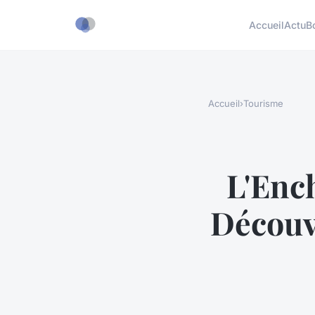
Accueil
Actu
B
Accueil
›
Tourisme
L'Ench
Découvr