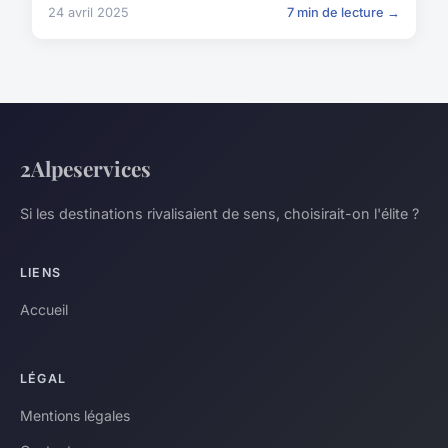
24 avril 2025
7 min de lecture →
2Alpeservices
Si les destinations rivalisaient de sens, choisirait-on l'élite ?
LIENS
Accueil
LÉGAL
Mentions légales