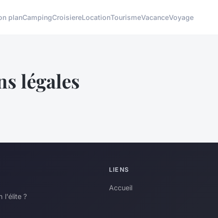
on plan
Camping
Croisiere
Location
Tourisme
Vacance
Voyage
s légales
LIENS
Accueil
l'élite ?